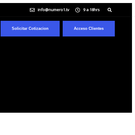
info@numero1.tv
9 a 18hrs
Solicitar Cotizacion
Acceso Clientes