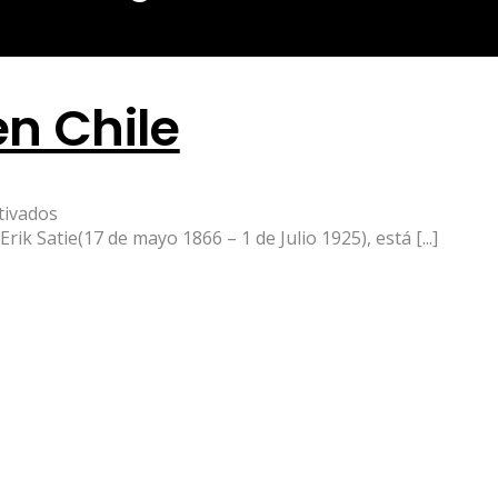
n Chile
en
tivados
Musica
ik Satie(17 de mayo 1866 – 1 de Julio 1925), está [...]
ambiental
en
Chile