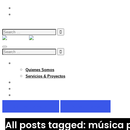
info@numero1.tv
9 a 18hrs
Search
for:
Search
for:
Inicio
Quienes Somos
Servicios & Proyectos
OFERTA
Contacto
Radionumero1.cl
Solicitar Cotizacion
Acceso Clientes
All posts tagged: música