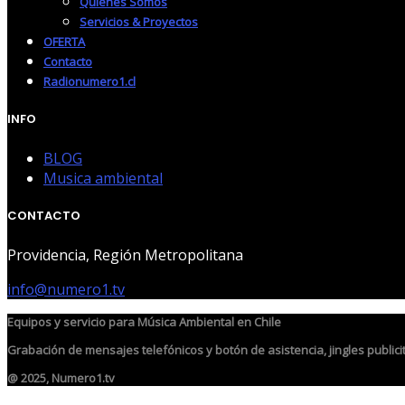
Quienes Somos
Servicios & Proyectos
OFERTA
Contacto
Radionumero1.cl
INFO
BLOG
Musica ambiental
CONTACTO
Providencia, Región Metropolitana
info@numero1.tv
Equipos y servicio para
Música Ambiental
en Chile
Grabación de
mensajes telefónicos
y botón de asistencia,
jingles publici
@ 2025, Numero1.tv