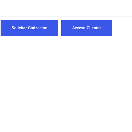
info@numero1.tv
9 a 18hrs
Solicitar Cotizacion
Acceso Clientes